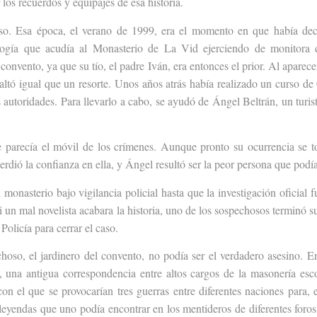
 los recuerdos y equipajes de esa historia.
so. Esa época, el verano de 1999, era el momento en que había decid
ología que acudía al Monasterio de La Vid ejerciendo de monitor
convento, ya que su tío, el padre Iván, era entonces el prior. Al apare
saltó igual que un resorte. Unos años atrás había realizado un curso 
 autoridades. Para llevarlo a cabo, se ayudó de Ángel Beltrán, un turist
e parecía el móvil de los crímenes. Aunque pronto su ocurrencia se to
perdió la confianza en ella, y Ángel resultó ser la peor persona que pod
monasterio bajo vigilancia policial hasta que la investigación oficial 
 un mal novelista acabara la historia, uno de los sospechosos terminó 
Policía para cerrar el caso.
so, el jardinero del convento, no podía ser el verdadero asesino. En
o, una antigua correspondencia entre altos cargos de la masonería es
 con el que se provocarían tres guerras entre diferentes naciones para
eyendas que uno podía encontrar en los mentideros de diferentes foros