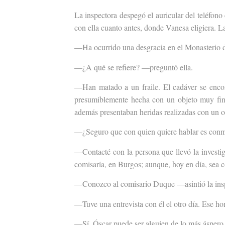
La inspectora despegó el auricular del teléfon
con ella cuanto antes, donde Vanesa eligiera. La
—Ha ocurrido una desgracia en el Monasterio 
—¿A qué se refiere? —preguntó ella.
—Han matado a un fraile. El cadáver se encont
presumiblemente hecha con un objeto muy fin
además presentaban heridas realizadas con un ob
—¿Seguro que con quien quiere hablar es co
—Contacté
con la persona que llevó la invest
comisaría, en Burgos; aunque, hoy en día, sea co
—Conozco al comisario Duque —asintió la ins
—Tuve una entrevista con él el otro día. Ese 
—Sí, Óscar puede ser alguien de lo más áspero