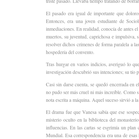
triste pasado. Llevaba tiempo tratando de borrar
El pasado era igual de importante que doloro
Entonces, era una joven estudiante de Soci
inmediaciones. En realidad, conocía de antes el 
muertos, su juventud, caprichosa e impulsiva, 
resolver dichos crímenes de forma paralela a las
hospedería del convento.
Tras hurgar en varios indicios, averiguó lo qu
investigación descubrió sus intenciones; su tío 
Casi sin darse cuenta, se quedó encerrada en el 
no pudo ser más cruel ni más increíble.
Como si
nota escrita a máquina. Aquel suceso sirvió a la 
El drama fue que Vanesa sabía que ese sospecho
misterio oculto en la biblioteca del monasteri
influencias. En las cartas se esgrimía un plan
Mundial. Esa correspondencia era una de esas l