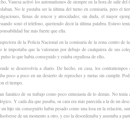
ho, Vanesa activó los automatismos de siempre en la hora de salir del t
aban. No le gustaba ser la última del turno en comisaría,
pero el ti
stigaciones, llenas de rencor y atrocidades; sin duda, el mayor eje
cuando sonó el teléfono, queriendo decir la última palabra. Estuvo tenta
ponsabilidad fue más fuerte que ella.
pectora de la Policía Nacional en la comisaría de la zona centro de l
o le importaba que la valoraran por debajo de cualquiera de sus col
.
 pulso lo que había conseguido y estaba orgullosa de ello
donde se desenvolvía a diario. De hecho, en casa, los contratiempos
ba poco a poco en un desierto de reproches y metas sin cumplir. Podí
on el tiempo.
tan fanático de su trabajo como poco entusiasta de lo demás.
No tenía 
nológico. Y cada día que pasaba, su cara era más parecida a la de un desc
 un hijo sin conseguirlo había pesado como una losa en la relación, su
isolverse de un momento a otro, y eso la desordenaba y asustaba a parte