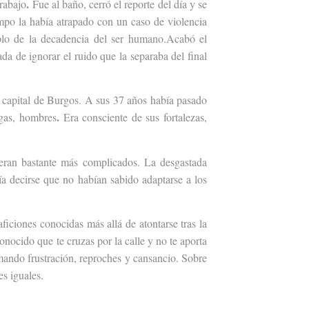
.
rabajo
Fue al baño, cerró el reporte del día y
se
empo la había atrapado con un caso de violencia
mplo de la decadencia del ser humano.Acabó el
da de ignorar el ruido que la separaba del final
a capital de Burgos. A sus 37 años había pasado
.
egas, hombres
Era consciente de sus fortalezas,
 eran bastante más complicados. La desgastada
a decirse que no habían sabido adaptarse a los
aficiones conocidas más allá de atontarse tras la
onocido que te cruzas por la calle y no te aporta
mando frustración, reproches y cansancio.
Sobre
s iguales.