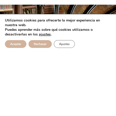
Utilizamos cookies para ofrecerte la mejor experiencia en
nuestra web.
Puedes dejarme tus comentarios en
Puedes aprender más sobre qué cookies utilizamos o
desactivarlas en los
ajustes
.
las redes sociales
Aceptar
Rechazar
Ajustes
Me encantará saber tu opinión