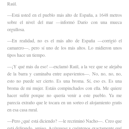
Raúl.
—Está usted en el pueblo más alto de España, a 1648 metros
sobre el nivel del mar —informó Darío con una mueca
orgullosa.
—En realidad, no es el más alto de España —corrigió el
camarero—, pero sí uno de los más altos. Lo midieron unos
tipos hace un tiempo.
—¡Y qué más da eso! —exclamó Raúl, a la vez que se alejaba
de la barra y caminaba entre aspavientos—. No, no, no, no,
esto no puede ser cierto. Es una broma. Sí, eso es. Es una
broma de mi mujer. Estáis compinchados con ella. Me quiere
hacer sufrir porque no quería venir a este pueblo. Ya me
parecía extraño que le tocara en un sorteo el alojamiento gratis
en esa casa rural.
—Pero ¿qué está diciendo? —le recriminó Nacho—. Creo que
está delirando, amigo. Acérquese y cuéntenos exactamente qué