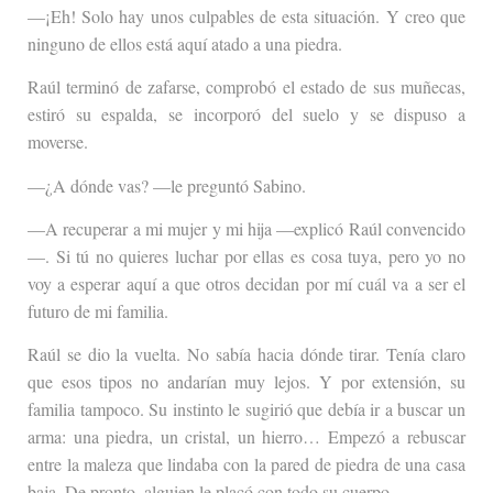
—¡Eh! Solo hay unos culpables de esta situación. Y creo que
ninguno de ellos está aquí atado a una piedra.
Raúl terminó de zafarse, comprobó el estado de sus muñecas,
estiró su espalda, se incorporó del suelo y se dispuso a
moverse.
—¿A dónde vas? —le preguntó Sabino.
—A recuperar a mi mujer y mi hija —explicó Raúl convencido
—. Si tú no quieres luchar por ellas es cosa tuya, pero yo no
voy a esperar aquí a que otros decidan por mí cuál va a ser el
futuro de mi familia.
Raúl se dio la vuelta. No sabía hacia dónde tirar. Tenía claro
que esos tipos no andarían muy lejos. Y por extensión, su
familia tampoco. Su instinto le sugirió que debía ir a buscar un
arma: una piedra, un cristal, un hierro… Empezó a rebuscar
entre la maleza que lindaba con la pared de piedra de una casa
baja. De pronto, alguien le placó con todo su cuerpo.