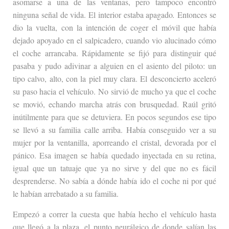
asomarse a una de las ventanas, pero tampoco encontró
ninguna señal de vida. El interior estaba apagado
.
Entonces se
dio la vuelta, con la intención de coger el móvil que había
dejado apoyado en el salpicadero, cuando vio alucinado cómo
el coche arrancaba. Rápidamente se fijó para distinguir qué
pasaba y pudo adivinar a alguien en el asiento del piloto: un
tipo calvo, alto, con la piel muy clara. El desconcierto aceleró
su paso hacia el vehículo. No sirvió de mucho ya que el coche
se movió, echando marcha atrás con brusquedad. Raúl gritó
inútilmente para que se detuviera. En pocos segundos ese tipo
se llevó a su familia calle arriba. Había conseguido ver a su
mujer por la ventanilla, aporreando el cristal, devorada por el
pánico. Esa imagen se había quedado inyectada en su retina,
igual que un tatuaje que ya no sirve y del que no es fácil
desprenderse. No sabía a dónde había ido el coche ni por qué
le habían arrebatado a su familia.
Empezó a correr la cuesta que había hecho el vehículo hasta
que llegó a la plaza, el punto neurálgico de donde salían las